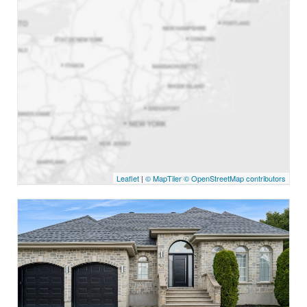
Leaflet
|
© MapTiler
© OpenStreetMap contributors