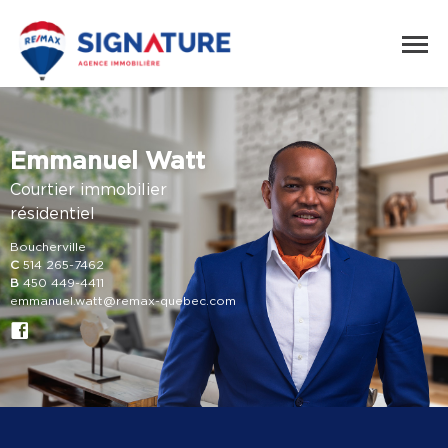
Emmanuel Watt
Courtier immobilier
résidentiel
Boucherville
C
514 265-7462
B
450 449-4411
emmanuel.watt@remax-quebec.com